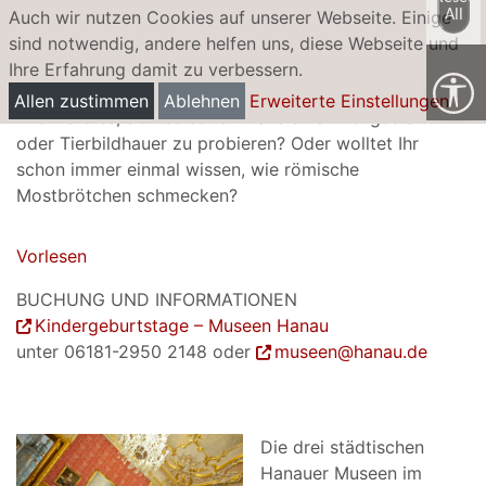
All
Auch wir nutzen Cookies auf unserer Webseite. Einige
sind notwendig, andere helfen uns, diese Webseite und
Ihre Erfahrung damit zu verbessern.
Kindergeburtstag im Museum
Allen zustimmen
Ablehnen
Erweiterte Einstellungen
Wie wäre es, sich selbst einmal als Rahmengestalter
oder Tierbildhauer zu probieren? Oder wolltet Ihr
schon immer einmal wissen, wie römische
Mostbrötchen schmecken?
Vorlesen
BUCHUNG UND INFORMATIONEN
Kindergeburtstage – Museen Hanau
unter 06181-2950 2148 oder
museen@hanau.de
Die drei städtischen
Hanauer Museen im