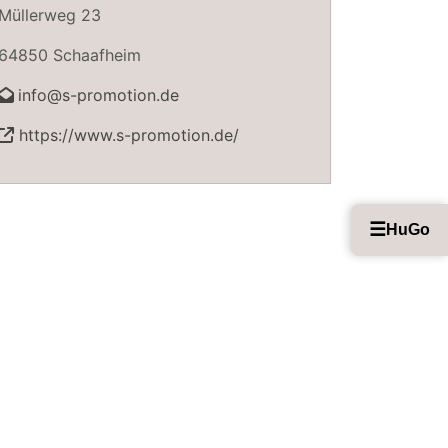
Müllerweg 23
64850 Schaafheim
info@s-promotion.de
https://www.s-promotion.de/
☰
HuGo