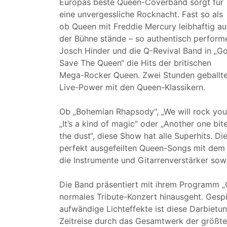
Europas beste Queen-Coverband sorgt für
eine unvergessliche Rocknacht. Fast so als
ob Queen mit Freddie Mercury leibhaftig au
der Bühne stände – so authentisch perform
Josch Hinder und die Q-Revival Band in „G
Save The Queen“ die Hits der britischen
Mega-Rocker Queen. Zwei Stunden geballt
Live-Power mit den Queen-Klassikern.
Ob „Bohemian Rhapsody“, „We will rock you
„It’s a kind of magic“ oder „Another one bit
the dust“, diese Show hat alle Superhits. Die
perfekt ausgefeilten Queen-Songs mit dem
die Instrumente und Gitarrenverstärker sow
Die Band präsentiert mit ihrem Programm „
normales Tribute-Konzert hinausgeht. Gesp
aufwändige Lichteffekte ist diese Darbietun
Zeitreise durch das Gesamtwerk der größten