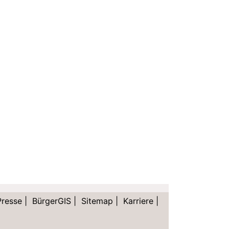
Presse
|
BürgerGIS
|
Sitemap
|
Karriere
|