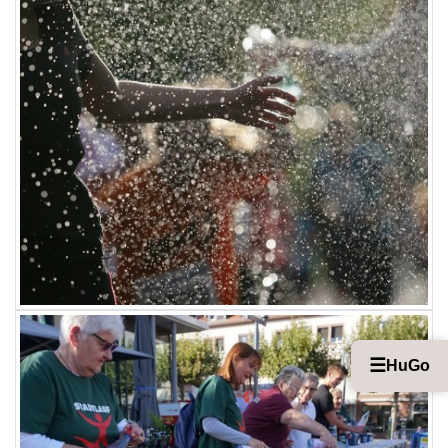
☰
HuGo