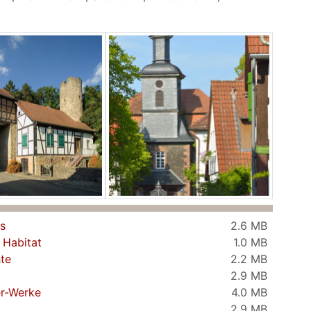
s
2.6 MB
 Habitat
1.0 MB
te
2.2 MB
2.9 MB
er-Werke
4.0 MB
2.9 MB