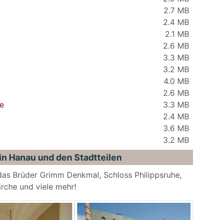
2.7 MB
2.4 MB
2.1 MB
2.6 MB
3.3 MB
3.2 MB
4.0 MB
2.6 MB
e
3.3 MB
2.4 MB
3.6 MB
3.2 MB
n Hanau und den Stadtteilen
das Brüder Grimm Denkmal, Schloss Philippsruhe,
rche und viele mehr!