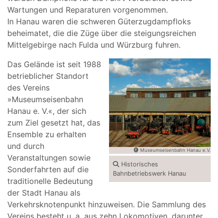
Wartungen und Reparaturen vorgenommen.
In Hanau waren die schweren Güterzugdampfloks
beheimatet, die die Züge über die steigungsreichen
Mittelgebirge nach Fulda und Würzburg fuhren.
Das Gelände ist seit 1988
betrieblicher Standort
des Vereins
»Museumseisenbahn
Hanau e. V.«, der sich
zum Ziel gesetzt hat, das
Ensemble zu erhalten
und durch
Museumseisenbahn Hanau e.V.
Veranstaltungen sowie
Historisches
Sonderfahrten auf die
Bahnbetriebswerk Hanau
traditionelle Bedeutung
der Stadt Hanau als
Verkehrsknotenpunkt hinzuweisen. Die Sammlung des
Vereins besteht u. a. aus zehn Lokomotiven, darunter