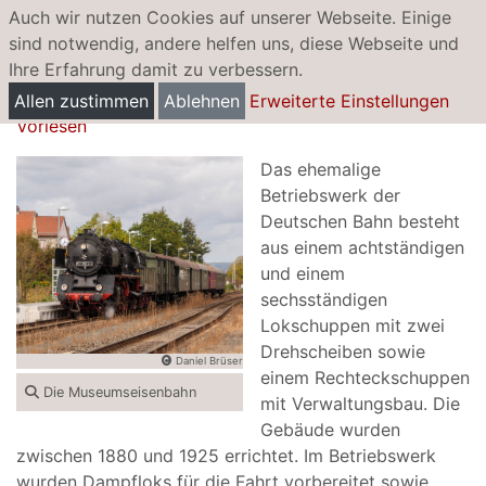
Auch wir nutzen Cookies auf unserer Webseite. Einige
sind notwendig, andere helfen uns, diese Webseite und
Ihre Erfahrung damit zu verbessern.
Museumseisenbahn
Allen zustimmen
Ablehnen
Erweiterte Einstellungen
Vorlesen
Das ehemalige
Betriebswerk der
Deutschen Bahn besteht
aus einem achtständigen
und einem
sechsständigen
Lokschuppen mit zwei
Drehscheiben sowie
Daniel Brüser
einem Rechteckschuppen
Die Museumseisenbahn
mit Verwaltungsbau. Die
Gebäude wurden
zwischen 1880 und 1925 errichtet. Im Betriebswerk
wurden Dampfloks für die Fahrt vorbereitet sowie