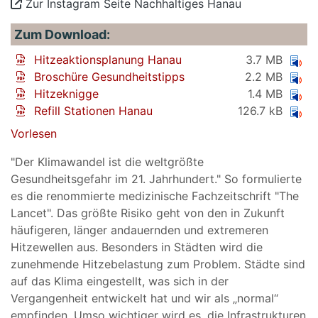
Zur Instagram Seite Nachhaltiges Hanau
Zum Download:
Hitzeaktionsplanung Hanau
3.7 MB
Broschüre Gesundheitstipps
2.2 MB
Hitzeknigge
1.4 MB
Refill Stationen Hanau
126.7 kB
Vorlesen
"Der Klimawandel ist die weltgrößte
Gesundheitsgefahr im 21. Jahrhundert." So formulierte
es die renommierte medizinische Fachzeitschrift "The
Lancet". Das größte Risiko geht von den in Zukunft
häufigeren, länger andauernden und extremeren
Hitzewellen aus. Besonders in Städten wird die
zunehmende Hitzebelastung zum Problem. Städte sind
auf das Klima eingestellt, was sich in der
Vergangenheit entwickelt hat und wir als „normal“
empfinden. Umso wichtiger wird es, die Infrastrukturen