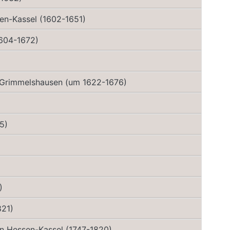
en-Kassel (1602-1651)
1604-1672)
Johann (Hans) Jacob Christoffel von Grimmelshausen (um 1622-1676)
5)
)
821)
von Hessen-Kassel (1747-1820)