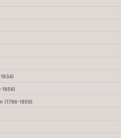
-1834)
4-1858)
m (1786-1859)