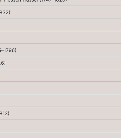
1832)
5–1796)
26)
1813)