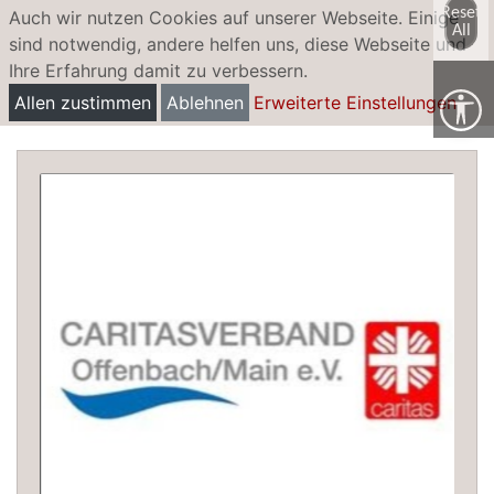
Reset
Auch wir nutzen Cookies auf unserer Webseite. Einige
All
sind notwendig, andere helfen uns, diese Webseite und
Ihre Erfahrung damit zu verbessern.
Pflege und betreutes Wohnen in Klein-
Allen zustimmen
Ablehnen
Erweiterte Einstellungen
Auheim