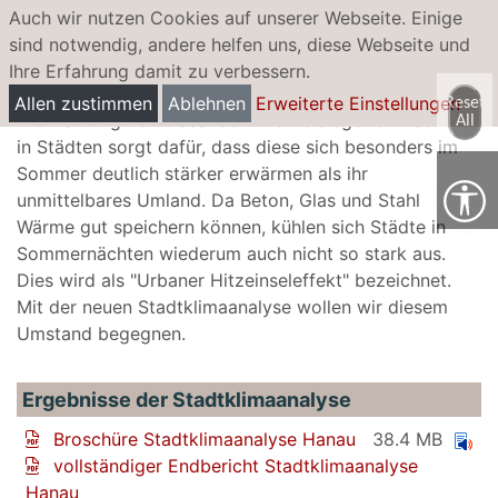
Auch wir nutzen Cookies auf unserer Webseite. Einige
sind notwendig, andere helfen uns, diese Webseite und
Ihre Erfahrung damit zu verbessern.
Stadtklimaanalyse
Allen zustimmen
Ablehnen
Erweiterte Einstellungen
Reset
Die Häufung von Gebäuden und versiegelten Flächen
All
in Städten sorgt dafür, dass diese sich besonders im
Sommer deutlich stärker erwärmen als ihr
unmittelbares Umland. Da Beton, Glas und Stahl
Wärme gut speichern können, kühlen sich Städte in
Sommernächten wiederum auch nicht so stark aus.
Dies wird als "Urbaner Hitzeinseleffekt" bezeichnet.
Mit der neuen Stadtklimaanalyse wollen wir diesem
Umstand begegnen.
Ergebnisse der Stadtklimaanalyse
Broschüre Stadtklimaanalyse Hanau
38.4 MB
vollständiger Endbericht Stadtklimaanalyse
Hanau