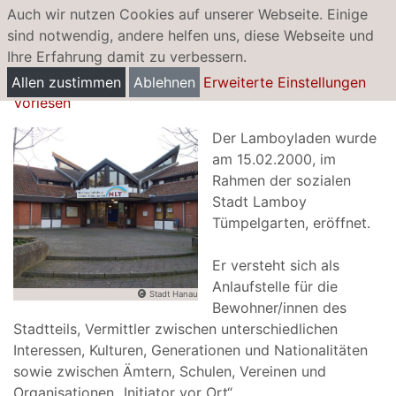
Auch wir nutzen Cookies auf unserer Webseite. Einige
sind notwendig, andere helfen uns, diese Webseite und
Ihre Erfahrung damit zu verbessern.
Lamboyladen
Allen zustimmen
Ablehnen
Erweiterte Einstellungen
Vorlesen
Der Lamboyladen wurde
am 15.02.2000, im
Rahmen der sozialen
Stadt Lamboy
Tümpelgarten, eröffnet.
Er versteht sich als
Anlaufstelle für die
Stadt Hanau
Bewohner/innen des
Stadtteils,
Vermittler zwischen unterschiedlichen
Interessen, Kulturen, Generationen und Nationalitäten
sowie zwischen Ämtern, Schulen, Vereinen und
Organisationen
„Initiator vor Ort“