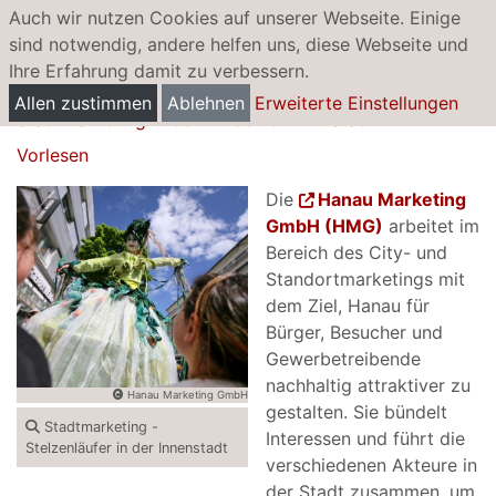
Auch wir nutzen Cookies auf unserer Webseite. Einige
sind notwendig, andere helfen uns, diese Webseite und
Ihre Erfahrung damit zu verbessern.
Stadtmarketing
Allen zustimmen
Ablehnen
Erweiterte Einstellungen
Stadtmarketing in der Brüder-Grimm-Stadt
Vorlesen
Die
Hanau Marketing
GmbH (HMG)
arbeitet im
Bereich des City- und
Standortmarketings mit
dem Ziel, Hanau für
Bürger, Besucher und
Gewerbetreibende
nachhaltig attraktiver zu
Hanau Marketing GmbH
gestalten. Sie bündelt
Stadtmarketing -
Interessen und führt die
Stelzenläufer in der Innenstadt
verschiedenen Akteure in
der Stadt zusammen, um